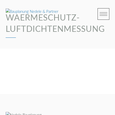
Skip
to
content
WAERMESCHUTZ-
LUFTDICHTENMESSUNG