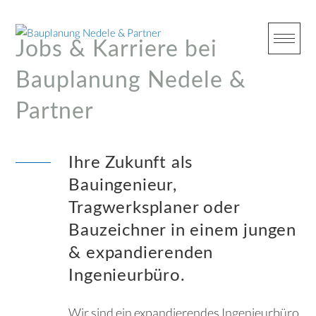
Skip
to
content
Jobs & Karriere bei
Bauplanung Nedele &
Partner
Ihre Zukunft als
Bauingenieur,
Tragwerksplaner oder
Bauzeichner in einem jungen
& expandierenden
Ingenieurbüro.
Wir sind ein expandierendes Ingenieurbüro