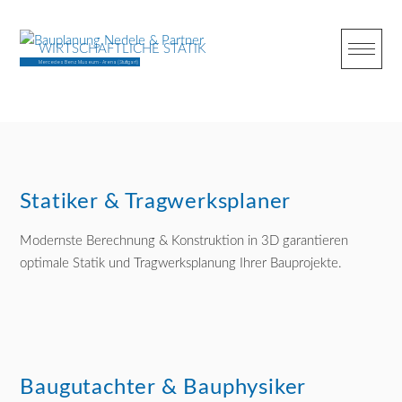
Skip
to
WIRTSCHAFTLICHE STATIK
content
Mercedes Benz Museum - Arena (Stuttgart)
Statiker & Tragwerksplaner
Modernste Berechnung & Konstruktion in 3D garantieren
optimale Statik und Tragwerksplanung Ihrer Bauprojekte.
Baugutachter & Bauphysiker